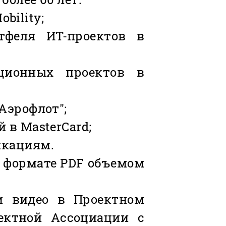
obility;
тфеля ИТ-проектов в
ационных проектов в
Аэрофлот";
 в MasterCard;
икациям.
 в формате PDF объемом
и видео в Проектном
ектной Ассоциации с