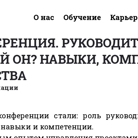
О нас
Обучение
Карьер
РЕНЦИЯ. РУКОВОДИТ
КОЙ ОН? НАВЫКИ, КО
СТВА
иации
нференции стали: роль руковод
 навыки и компетенции.
ным опытом управления проектами б