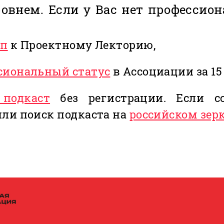
внем. Если у Вас нет профессион
уп
к Проектному Лекторию,
сиональный статус
в Ассоциации за 15
 подкаст
без регистрации. Если сс
или поиск подкаста на
российском зер