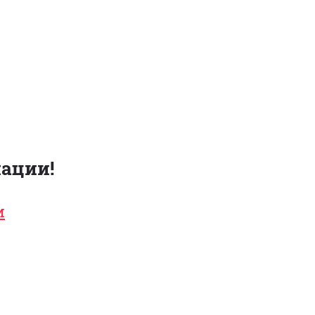
ации!
и