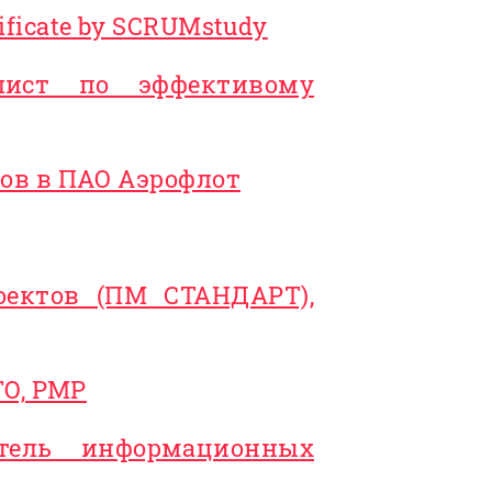
ificate by SCRUMstudy
алист по эффективому
тов в ПАО Аэрофлот
оектов (ПМ СТАНДАРТ),
TO, PMP
итель информационных