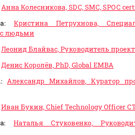
:
Анна Колесникова, SDC, SMC, SPOC cert
ра:
Кристина Петрухнова, Специ
 с людьми
:
Леонид Блайвас, Руководитель проек
:
Денис Королёв, PhD, Global EMBA
а:
Александр Михайлов, Куратор пр
:
Иван Букин, Chief Technology Officer С
ра:
Наталья Стуковенко, Руковод