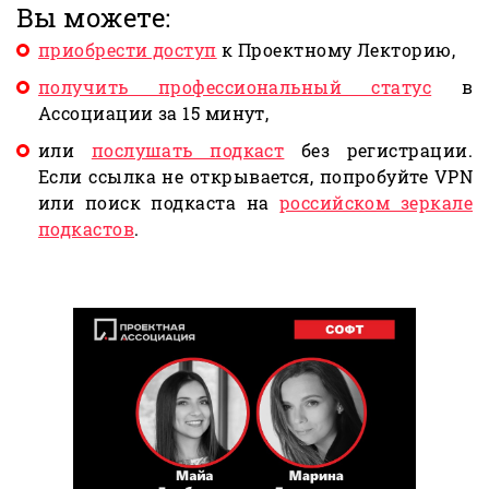
Вы можете:
приобрести доступ
к Проектному Лекторию,
получить профессиональный статус
в
Ассоциации за 15 минут,
или
послушать подкаст
без регистрации.
Если ссылка не открывается, попробуйте VPN
или поиск подкаста на
российском зеркале
подкастов
.