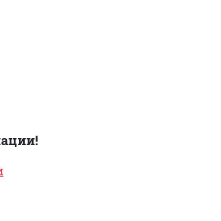
ации!
и