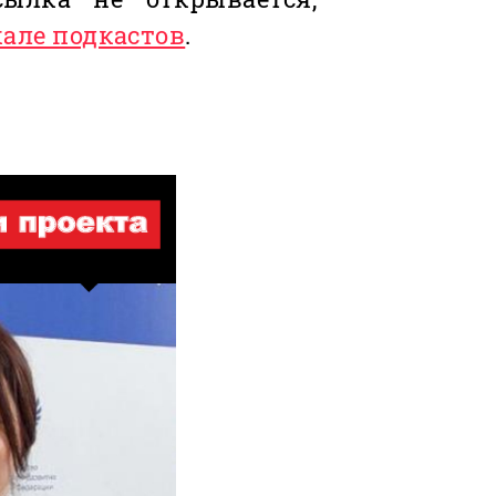
кале подкастов
.