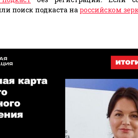
или поиск подкаста на
российском зер