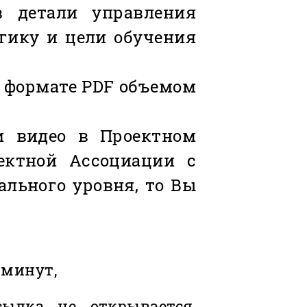
в детали управления
гику и цели обучения
 в формате PDF объемом
и видео в Проектном
ектной Ассоциации с
ального уровня, то Вы
 минут,
ылка не открывается,