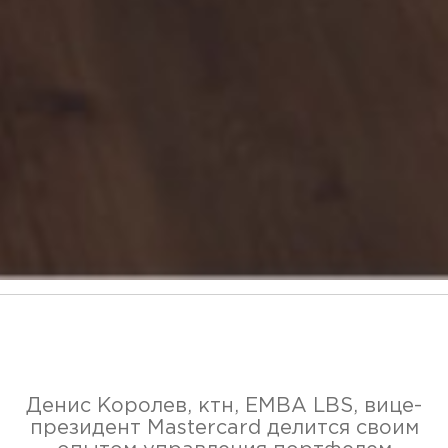
Денис Королев, ктн, EMBA LBS, вице-
президент Mastercard делится своим